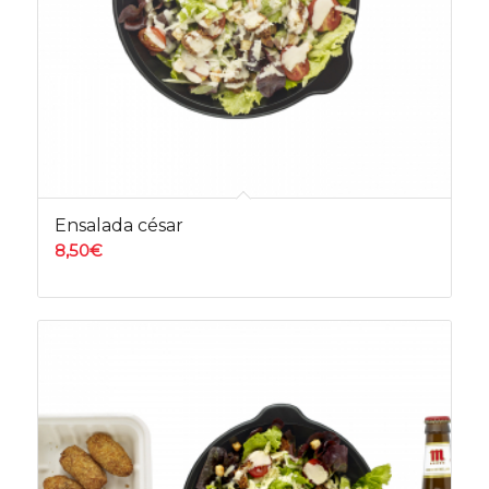
Ensalada césar
8,50
€