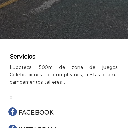
Servicios
Ludoteca. 500m de zona de juegos.
Celebraciones de cumpleaños, fiestas pijama,
campamentos, talleres…
FACEBOOK