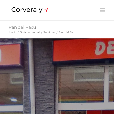
Pan del Paxu
Inicio
/
Guía comercial
/
Servicios
/
Pan del Paxu