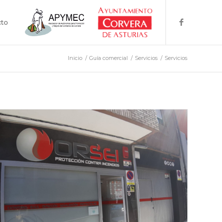
cto
Inicio
/
Guía comercial
/
Servicios
/
Servicios