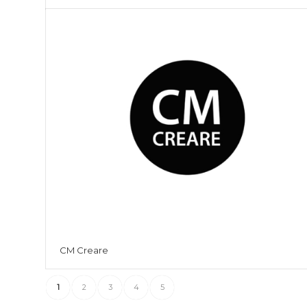
CM Creare
1
2
3
4
5