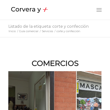
Listado de la etiqueta: corte y confección
Inicio
/
Guía comercial
/
Servicios
/
corte y confección
COMERCIOS