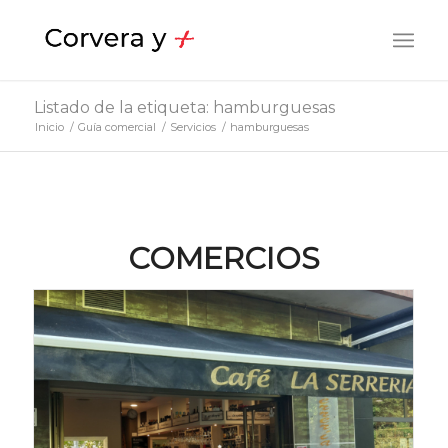
Listado de la etiqueta: hamburguesas
Inicio
/
Guía comercial
/
Servicios
/
hamburguesas
COMERCIOS